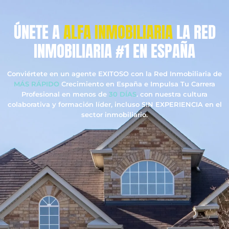
ÚNETE A
ALFA INMOBILIARIA
LA RED
INMOBILIARIA #1 EN ESPAÑA
Conviértete en un agente EXITOSO con la Red Inmobiliaria de
MÁS RÁPIDO
Crecimiento en España e Impulsa Tu Carrera
Profesional en menos de
30 DÍAS
. con nuestra cultura
colaborativa y formación líder, incluso SIN EXPERIENCIA en el
sector inmobiliario.